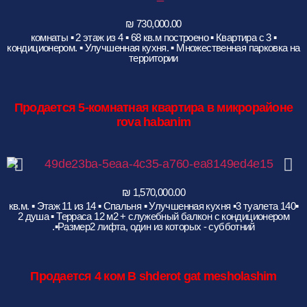
▪︎ 3 комнаты ▪︎ 2 этаж из 4 ▪︎ 68 кв.м построено ▪︎ Квартира с
кондиционером. ▪︎ Улучшенная кухня. ▪︎ Множественная парковка на
территории
Продается 5-комнатная квартира в микрорайоне
rova habanim
▪︎140 кв.м. ▪︎ Этаж 11 из 14 ▪︎ Спальня ▪︎ Улучшенная кухня ▪︎3 туалета
2 душа ▪︎ Терраса 12 м2 + служебный балкон с кондиционером
▪︎Размер︎2 лифта, один из которых - субботний.
Продается 4 ком B shderot gat mesholashim