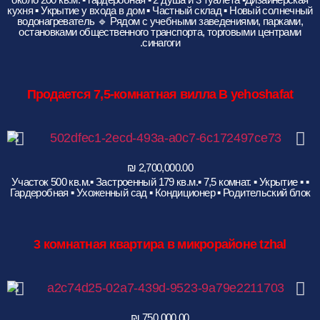
кухня ▪️ Укрытие у входа в дом ▪️ Частный склад ▪️ Новый солнечный
водонагреватель 🔹 Рядом с учебными заведениями, парками,
остановками общественного транспорта, торговыми центрами
синагоги.
Продается 7,5-комнатная вилла B yehoshafat
▪︎ Участок 500 кв.м.▪ Застроенный 179 кв.м.▪ 7,5 комнат. ▪︎ Укрытие ▪︎
Гардеробная ▪︎ Ухоженный сад ▪︎ Кондиционер ▪︎ Родительский блок
3
комнатная квартира в микрорайоне tzhal