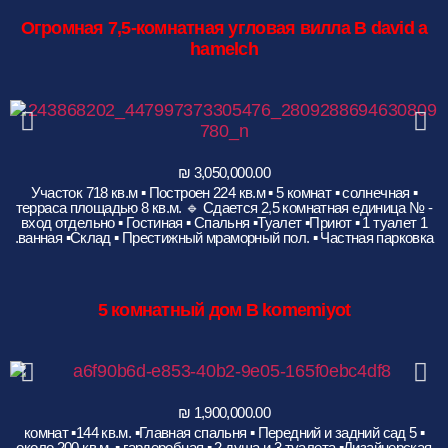
Огромная 7,5-комнатная угловая вилла B david a
hamelch
▪️ Участок 718 кв.м ▪️ Построен 224 кв.м ▪️ 5 комнат ▪️ солнечная
терраса площадью 8 кв.м. 🔹️ Сдается 2,5 комнатная единица № -
вход отдельно ▪︎ Гостиная ▪︎ Спальня ▪︎Туалет ▪️Приют ▪️ 1 туалет 1
ванная ▪️Склад ▪️ Престижный мраморный пол. ▪️ Частная парковка.
5
комнатный дом B komemiyot
▪️ 5 комнат ▪️144 кв.м. ▪️Главная спальня ▪️ Передний и задний сад
около 200 кв.м. ▪️ гардеробная ▪️ 2 душа и 3 туалета ▪️Дизайнерская