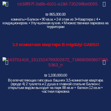
▪︎ 4 комнаты ▪︎ Балкон ▪︎ 90 кв.м. ▪︎ 2-й этаж из 3▪︎ Квартира с
кондиционером. ▪︎ Улучшенная кухня. ▪︎ Множественная парковка на
территории
3.5
комнатная квартира B migdalyi GABSO
Во впечатляющих гипсовых башнях 3,5-комнатная квартира
(вроде 4) 2 туалета и 2 душа в главной спальне Балкон с
открытым видом выходит на парк 88 кв.м + балкон 12 кв.м +
частная парковка