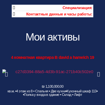
:Специализация
:Контактные данные и часы работы
Мои активы
4
комнатная квартира B david a hamelch 19
▪️113 кв.м. ▪️4 этаж из 8 ▪️ Спальня ▪️ Две кухни▪️Кухонный шкаф
▪️Полка у входа в здание ▪️ Склад ▪️ Лифт