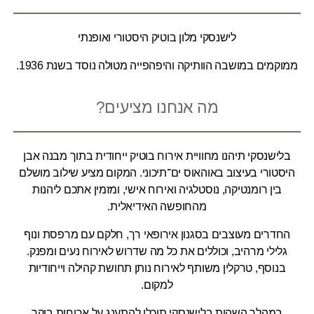
לישנסקי מלון בוטיק היסטורי ואופנתי
ממוקמים במושבה הוותיקה והיפהפייה מטולה נוסד בשנת 1936.
מה אנחנו מציעים?
בלישנסקי תיהנו מחוויית אירוח בוטיק ייחודית בתוך מבנה אבן
היסטורי בעיצוב באוהאוס ים־תיכוני. המקום מציע שילוב מושלם
בין רומנטיקה, נוסטלגיה ואירוח אישי, ומזמין אתכם ליהנות
מהחופשה האידיאלית.
החדרים מעוצבים בסגנון אירופאי רך, חלקם עם מרפסת ונוף
גלילי מרהיב, וכוללים את כל מה שדרוש לאירוח נעים ומפנק.
בנוסף, טרקלין משותף לאירוח נותן תחושת קהילה וייחודיות
למקום.
במהלך השהות בלישנסקי תוכלו להתענג על ארוחות בוקר