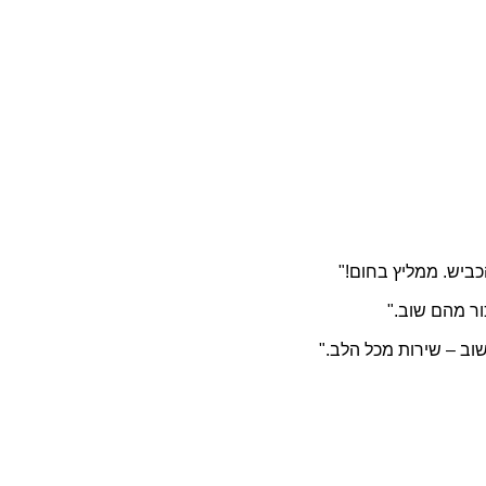
הכביש. ממליץ בחום!"
ור מהם שוב."
וב – שירות מכל הלב."