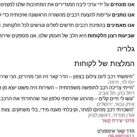
אנו מונחים
על ידי ערכי ליבה המגדירים את המחויבות שלנו למצוינו
אנו נותנים
עדיפות להצעת רכבים מהשורה הראשונה ואיכותית כדי להב
אנו מאמינים
בהפיכת רכבים חדשים לזולים ונגישים לכל הלקוחות, ו
שביעות רצון הלקוחות
היא הלב של העסק שלנו. אנו מספקים שירות ו
גלריה
המלצות של לקוחות
"חיפשתי רכב ליום צילום בצפון – הדר קאר היו הכי מהירים, הכי שירו
יוסי לוי, חיפה
"הייתי צריכה רכב לחופשה משפחתית – השירות היה פשוט יוצא מן הכ
רחל כהן, תל אביב
"עשו לי חיים קלים – מהרגע שהרמתי טלפון ועד שהחזרתי את הרכב. 
איתן גבאי, ירושלים
"השכרתי רכב מהיום למחר, וקיבלתי מענה מידי, בלי משחקים. צוות ה
אורן מזרחי, ראשון לציון
פרטי יצירת קשר
הדר קאר אימפורט
09-8801611