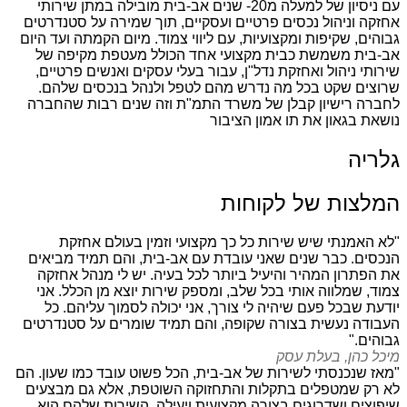
עם ניסיון של למעלה מ20- שנים אב-בית מובילה במתן שירותי
אחזקה וניהול נכסים פרטיים ועסקיים, תוך שמירה על סטנדרטים
גבוהים, שקיפות ומקצועיות, עם ליווי צמוד. מיום הקמתה ועד היום
אב-בית משמשת כבית מקצועי אחד הכולל מעטפת מקיפה של
שירותי ניהול ואחזקת נדל"ן, עבור בעלי עסקים ואנשים פרטיים,
שרוצים שקט בכל מה נדרש מהם לטפל ולנהל בנכסים שלהם.
לחברה רישיון קבלן של משרד התמ"ת וזה שנים רבות שהחברה
נושאת בגאון את תו אמון הציבור
גלריה
המלצות של לקוחות
"לא האמנתי שיש שירות כל כך מקצועי וזמין בעולם אחזקת
הנכסים. כבר שנים שאני עובדת עם אב-בית, והם תמיד מביאים
את הפתרון המהיר והיעיל ביותר לכל בעיה. יש לי מנהל אחזקה
צמוד, שמלווה אותי בכל שלב, ומספק שירות יוצא מן הכלל. אני
יודעת שבכל פעם שיהיה לי צורך, אני יכולה לסמוך עליהם. כל
העבודה נעשית בצורה שקופה, והם תמיד שומרים על סטנדרטים
גבוהים."
מיכל כהן, בעלת עסק
"מאז שנכנסתי לשירות של אב-בית, הכל פשוט עובד כמו שעון. הם
לא רק שמטפלים בתקלות והתחזוקה השוטפת, אלא גם מבצעים
שיפוצים ושדרוגים בצורה מקצועית ויעילה. השירות שלהם הוא